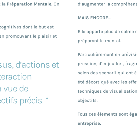
t la
Préparation Mentale
. On
d’augmenter la compréhensi
MAIS ENCORE…
ognitives dont le but est
Elle apporte plus de calme e
en promouvant le plaisir et
préparant le mental.
Particulièrement en prévis
us, d’actions et
pression, d’enjeu fort, à a
selon des scenarii qui ont é
teraction
été décortiqué avec les eff
n vue de
techniques de visualisation
tifs précis. ”
objectifs.
Tous ces élements sont ég
entreprise.