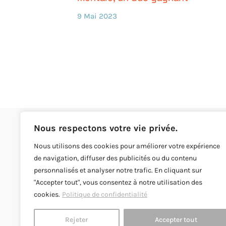
9 Mai 2023
Nous respectons votre vie privée.
Nous utilisons des cookies pour améliorer votre expérience
Nos formations sont accessibles aux
de navigation, diffuser des publicités ou du contenu
personnes en situation de handicap :
personnalisés et analyser notre trafic. En cliquant sur
attestation sur l'honneur
et
attestation de
"Accepter tout", vous consentez à notre utilisation des
formation
.
cookies.
Politique de confidentialité
Rejeter
Accepter tout