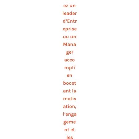
ez un
leader
d’Entr
eprise
ou un
Mana
ger
acco
mpli
en
boost
ant la
motiv
ation,
l’enga
geme
nt et
les