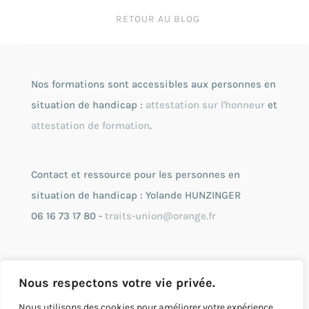
RETOUR AU BLOG
Nos formations sont accessibles aux personnes en
situation de handicap :
attestation sur l'honneur
et
attestation de formation
.
Contact et ressource pour les personnes en
situation de handicap : Yolande HUNZINGER
06 16 73 17 80 -
traits-union@orange.fr
Entreprise enregistrée à la Préfecture de Région
Nous respectons votre vie privée.
RCS : TI 497 813 469 2007 B 1034
SIRET : 497 813 469 00010
Nous utilisons des cookies pour améliorer votre expérience