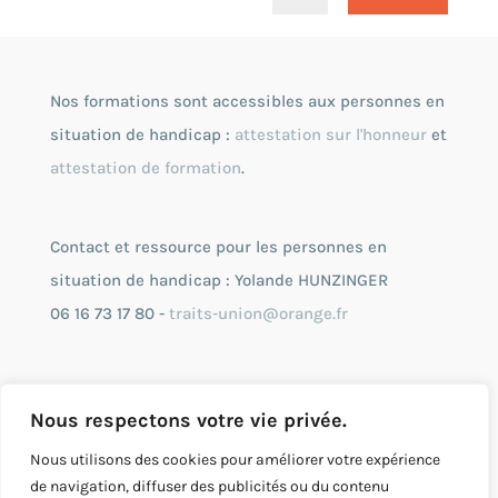
Nos formations sont accessibles aux personnes en
situation de handicap :
attestation sur l'honneur
et
attestation de formation
.
Contact et ressource pour les personnes en
situation de handicap : Yolande HUNZINGER
06 16 73 17 80 -
traits-union@orange.fr
Entreprise enregistrée à la Préfecture de Région
Nous respectons votre vie privée.
RCS : TI 497 813 469 2007 B 1034
SIRET : 497 813 469 00010
Nous utilisons des cookies pour améliorer votre expérience
de navigation, diffuser des publicités ou du contenu