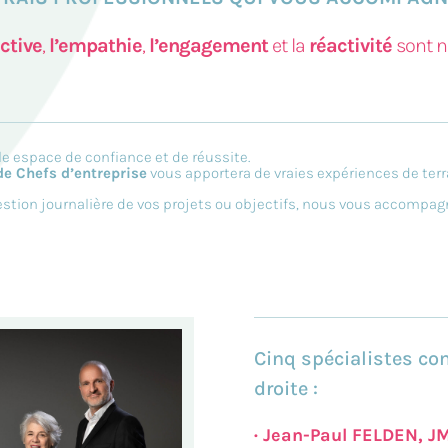
ctive
,
l’empathie
,
l’engagement
et la
réactivité
sont no
le espace de confiance et de réussite.
e Chefs d’entreprise
vous apportera de vraies expériences de terr
gestion journalière de vos projets ou objectifs, nous vous accompa
Cinq spécialistes co
droite :
· Jean-Paul FELDEN, J